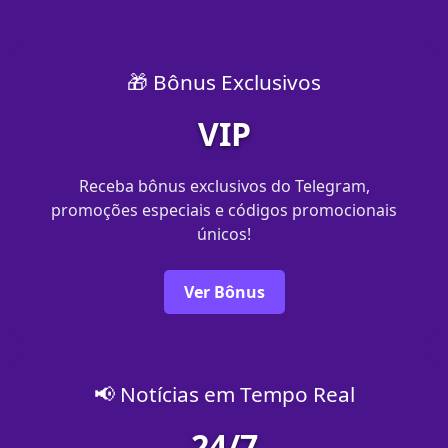
🎁 Bônus Exclusivos
VIP
Receba bônus exclusivos do Telegram,
promoções especiais e códigos promocionais
únicos!
Ver Bônus
📢 Notícias em Tempo Real
24/7