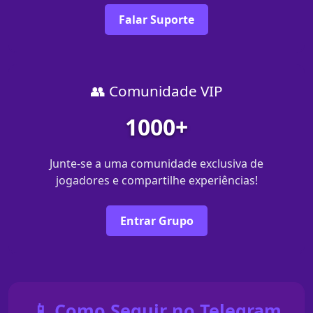
Falar Suporte
👥 Comunidade VIP
1000+
Junte-se a uma comunidade exclusiva de
jogadores e compartilhe experiências!
Entrar Grupo
📱 Como Seguir no Telegram