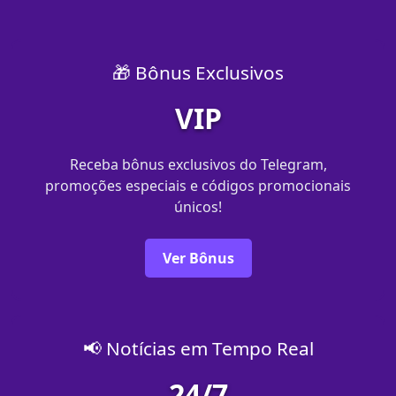
🎁 Bônus Exclusivos
VIP
Receba bônus exclusivos do Telegram,
promoções especiais e códigos promocionais
únicos!
Ver Bônus
📢 Notícias em Tempo Real
24/7