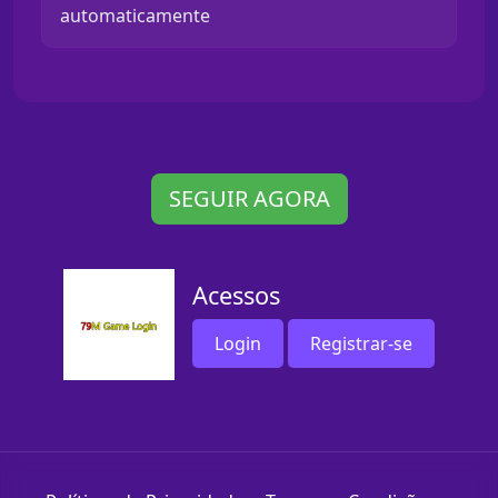
automaticamente
SEGUIR AGORA
Acessos
Login
Registrar-se