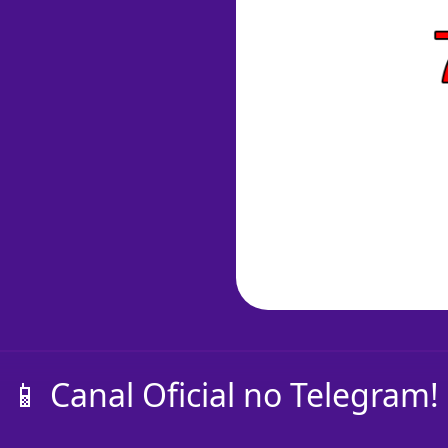
📱 Canal Oficial no Telegram!