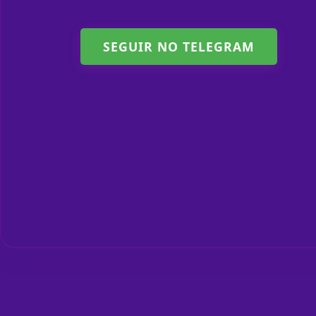
SEGUIR NO TELEGRAM