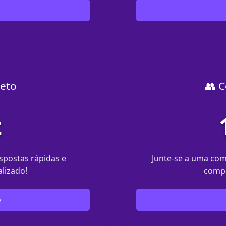
reto
👥 
t
espostas rápidas e
Junte-se a uma com
lizado!
compa
e