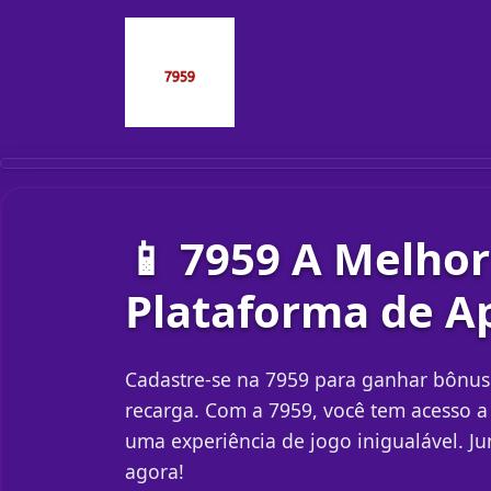
📱 7959 A Melhor
Plataforma de A
Cadastre-se na 7959 para ganhar bônus
recarga. Com a 7959, você tem acesso a
uma experiência de jogo inigualável. J
agora!