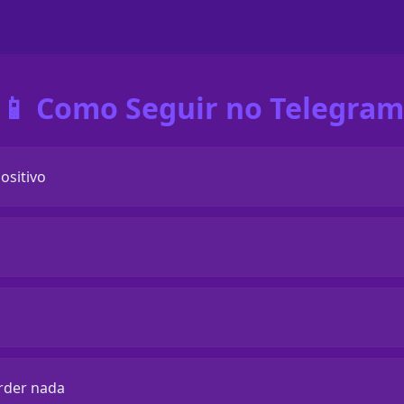
📱 Como Seguir no Telegram
ositivo
erder nada