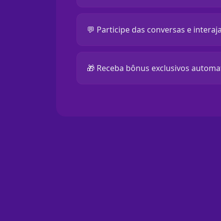
💬 Participe das conversas e interaj
🎁 Receba bônus exclusivos autom