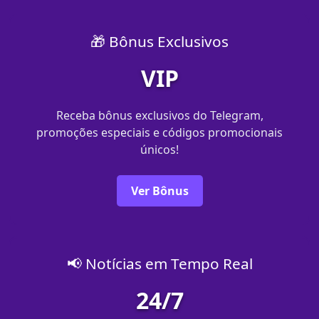
🎁 Bônus Exclusivos
VIP
Receba bônus exclusivos do Telegram,
promoções especiais e códigos promocionais
únicos!
Ver Bônus
📢 Notícias em Tempo Real
24/7