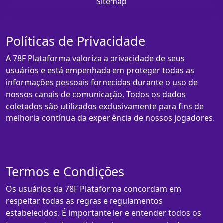
Sitemap
Políticas de Privacidade
A 78F Plataforma valoriza a privacidade de seus
usuários e está empenhada em proteger todas as
informações pessoais fornecidas durante o uso de
nossos canais de comunicação. Todos os dados
coletados são utilizados exclusivamente para fins de
melhoria contínua da experiência de nossos jogadores.
Termos e Condições
Os usuários da 78F Plataforma concordam em
respeitar todas as regras e regulamentos
estabelecidos. É importante ler e entender todos os