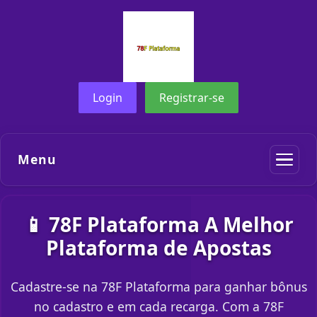
Login
Registrar-se
Menu
📱 78F Plataforma A Melhor
Plataforma de Apostas
Cadastre-se na 78F Plataforma para ganhar bônus
no cadastro e em cada recarga. Com a 78F