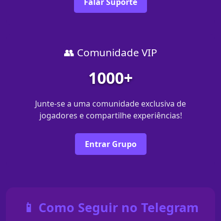
Falar Suporte
👥 Comunidade VIP
1000+
Junte-se a uma comunidade exclusiva de
jogadores e compartilhe experiências!
Entrar Grupo
📱 Como Seguir no Telegram