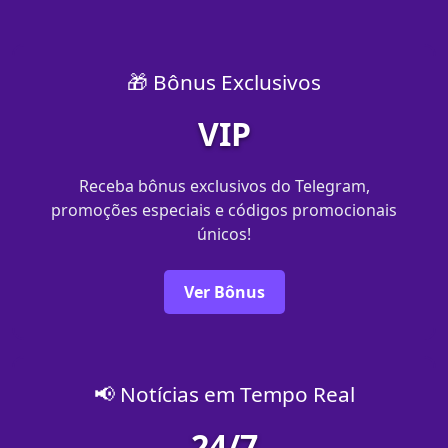
🎁 Bônus Exclusivos
VIP
Receba bônus exclusivos do Telegram,
promoções especiais e códigos promocionais
únicos!
Ver Bônus
📢 Notícias em Tempo Real
24/7