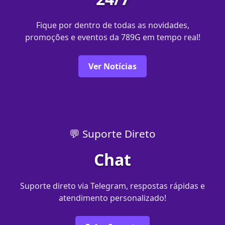
Fique por dentro de todas as novidades,
promoções e eventos da 789G em tempo real!
Ver Notícias
💬 Suporte Direto
Chat
Suporte direto via Telegram, respostas rápidas e
atendimento personalizado!