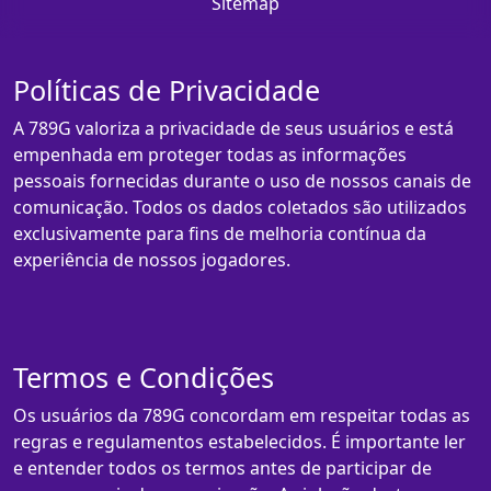
Sitemap
Políticas de Privacidade
A 789G valoriza a privacidade de seus usuários e está
empenhada em proteger todas as informações
pessoais fornecidas durante o uso de nossos canais de
comunicação. Todos os dados coletados são utilizados
exclusivamente para fins de melhoria contínua da
experiência de nossos jogadores.
Termos e Condições
Os usuários da 789G concordam em respeitar todas as
regras e regulamentos estabelecidos. É importante ler
e entender todos os termos antes de participar de