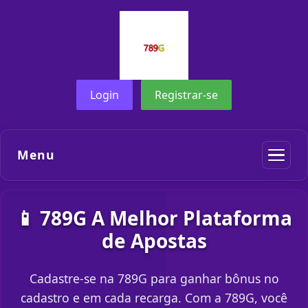
Login
Registrar-se
Menu
📱 789G A Melhor Plataforma
de Apostas
Cadastre-se na 789G para ganhar bônus no
cadastro e em cada recarga. Com a 789G, você