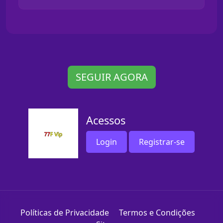
SEGUIR AGORA
Acessos
Login
Registrar-se
Políticas de Privacidade
Termos e Condições