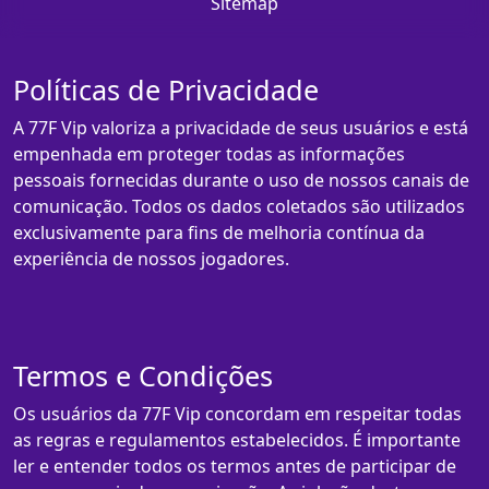
Sitemap
Políticas de Privacidade
A 77F Vip valoriza a privacidade de seus usuários e está
empenhada em proteger todas as informações
pessoais fornecidas durante o uso de nossos canais de
comunicação. Todos os dados coletados são utilizados
exclusivamente para fins de melhoria contínua da
experiência de nossos jogadores.
Termos e Condições
Os usuários da 77F Vip concordam em respeitar todas
as regras e regulamentos estabelecidos. É importante
ler e entender todos os termos antes de participar de