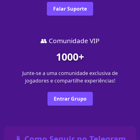
Falar Suporte
👥 Comunidade VIP
1000+
Junte-se a uma comunidade exclusiva de
jogadores e compartilhe experiências!
Entrar Grupo
📱 Como Seguir no Telegram