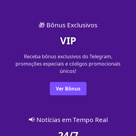
🎁 Bônus Exclusivos
VIP
Receba bônus exclusivos do Telegram,
promoções especiais e códigos promocionais
únicos!
Ver Bônus
📢 Notícias em Tempo Real
24/7