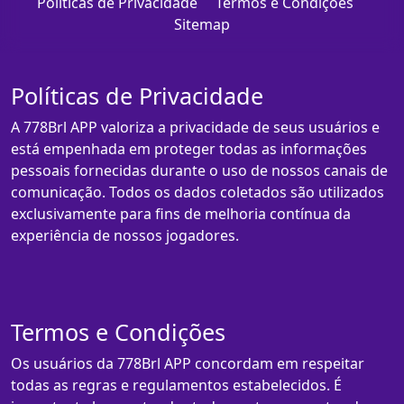
Políticas de Privacidade
Termos e Condições
Sitemap
Políticas de Privacidade
A 778Brl APP valoriza a privacidade de seus usuários e
está empenhada em proteger todas as informações
pessoais fornecidas durante o uso de nossos canais de
comunicação. Todos os dados coletados são utilizados
exclusivamente para fins de melhoria contínua da
experiência de nossos jogadores.
Termos e Condições
Os usuários da 778Brl APP concordam em respeitar
todas as regras e regulamentos estabelecidos. É