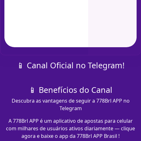
📱 Canal Oficial no Telegram!
📱 Benefícios do Canal
Descubra as vantagens de seguir a 778Brl APP no
Telegram
A 778Brl APP é um aplicativo de apostas para celular
com milhares de usuários ativos diariamente — clique
agora e baixe o app da 778Brl APP Brasil !