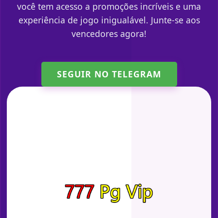
você tem acesso a promoções incríveis e uma
experiência de jogo inigualável. Junte-se aos
vencedores agora!
SEGUIR NO TELEGRAM