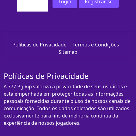
Login
Registrar-se
Políticas de Privacidade
Termos e Condições
Sitemap
Políticas de Privacidade
A 777 Pg Vip valoriza a privacidade de seus usuários e
está empenhada em proteger todas as informações
pessoais fornecidas durante o uso de nossos canais de
comunicação. Todos os dados coletados são utilizados
exclusivamente para fins de melhoria contínua da
experiência de nossos jogadores.