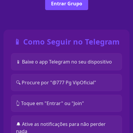
Entrar Grupo
📱 Como Seguir no Telegram
📱 Baixe o app Telegram no seu dispositivo
🔍 Procure por "@777 Pg VipOficial"
👆 Toque em "Entrar" ou "Join"
🔔 Ative as notificações para não perder
nada