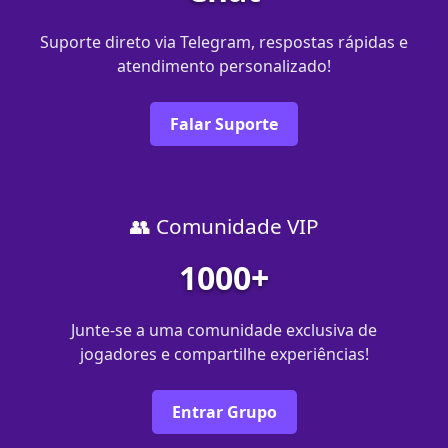
Suporte direto via Telegram, respostas rápidas e
atendimento personalizado!
Falar Suporte
👥 Comunidade VIP
1000+
Junte-se a uma comunidade exclusiva de
jogadores e compartilhe experiências!
Entrar Grupo