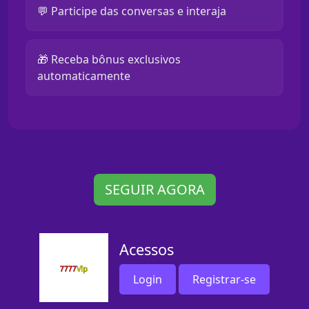
💬 Participe das conversas e interaja
🎁 Receba bônus exclusivos
automaticamente
SEGUIR AGORA
Acessos
Login
Registrar-se