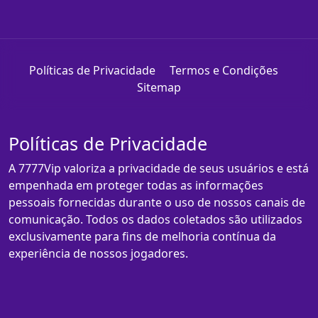
Políticas de Privacidade
Termos e Condições
Sitemap
Políticas de Privacidade
A 7777Vip valoriza a privacidade de seus usuários e está
empenhada em proteger todas as informações
pessoais fornecidas durante o uso de nossos canais de
comunicação. Todos os dados coletados são utilizados
exclusivamente para fins de melhoria contínua da
experiência de nossos jogadores.