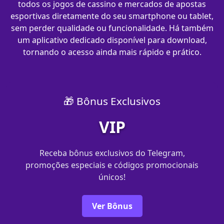
todos os jogos de cassino e mercados de apostas
esportivas diretamente do seu smartphone ou tablet,
sem perder qualidade ou funcionalidade. Há também
um aplicativo dedicado disponível para download,
tornando o acesso ainda mais rápido e prático.
🎁 Bônus Exclusivos
VIP
Receba bônus exclusivos do Telegram,
promoções especiais e códigos promocionais
únicos!
Ver Bônus