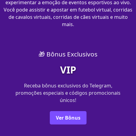
experimentar a emoção de eventos esportivos ao vivo.
Você pode assistir e apostar em futebol virtual, corridas
de cavalos virtuais, corridas de cães virtuais e muito
mais.
🎁 Bônus Exclusivos
VIP
Receba bônus exclusivos do Telegram,
promoções especiais e códigos promocionais
únicos!
Ver Bônus