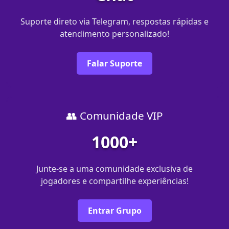
Suporte direto via Telegram, respostas rápidas e
atendimento personalizado!
Falar Suporte
👥 Comunidade VIP
1000+
Junte-se a uma comunidade exclusiva de
jogadores e compartilhe experiências!
Entrar Grupo