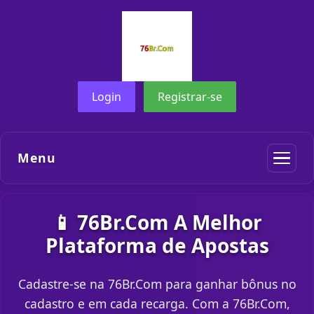
Login
Registrar-se
Menu
📱 76Br.Com A Melhor
Plataforma de Apostas
Cadastre-se na 76Br.Com para ganhar bônus no
cadastro e em cada recarga. Com a 76Br.Com,