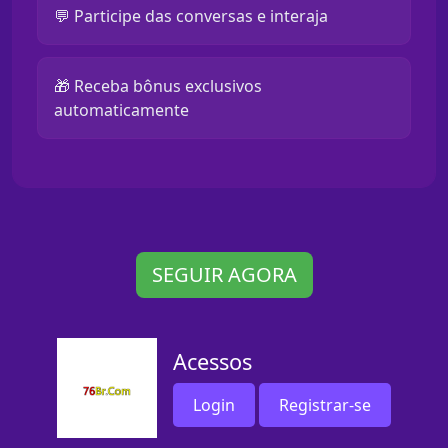
💬 Participe das conversas e interaja
🎁 Receba bônus exclusivos
automaticamente
SEGUIR AGORA
Acessos
Login
Registrar-se