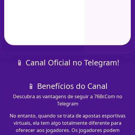
📱 Canal Oficial no Telegram!
📱 Benefícios do Canal
Descubra as vantagens de seguir a 76Br.Com no
Telegram
No entanto, quando se trata de apostas esportivas
virtuais, ela tem algo totalmente diferente para
oferecer aos jogadores. Os jogadores podem