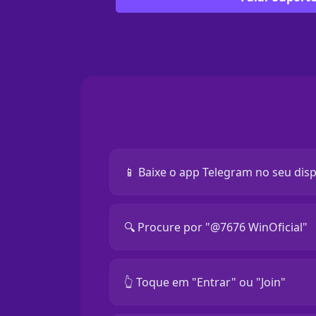
📱 Baixe o app Telegram no seu disp
🔍 Procure por "@7676 WinOficial"
👆 Toque em "Entrar" ou "Join"