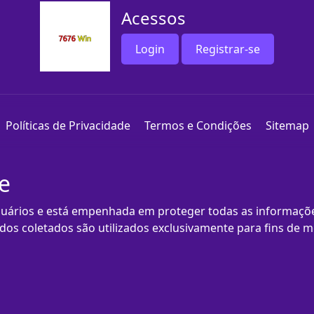
Acessos
Login
Registrar-se
Políticas de Privacidade
Termos e Condições
Sitemap
de
usuários e está empenhada em proteger todas as informaçõ
os coletados são utilizados exclusivamente para fins de m