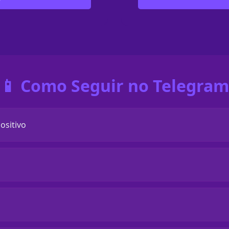
📱 Como Seguir no Telegram
ositivo