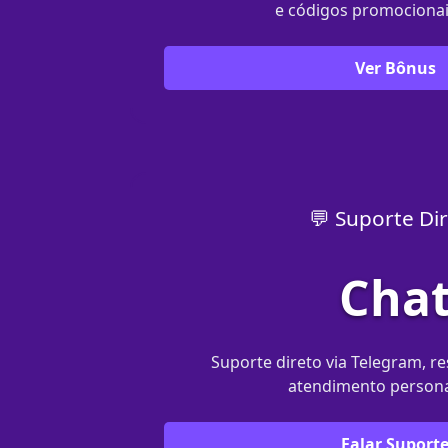
e códigos promocionai
Ver Bônus
💬 Suporte Di
Cha
Suporte direto via Telegram, r
atendimento persona
Falar Suport