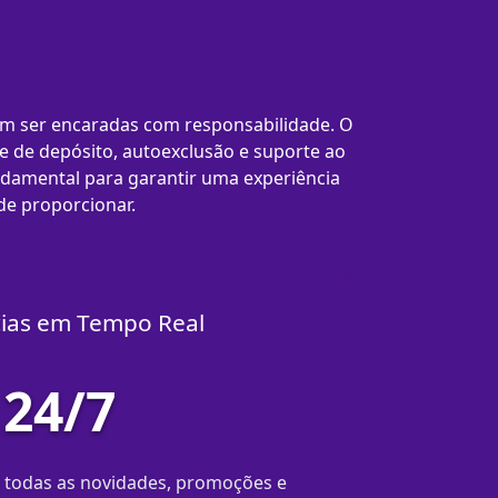
vem ser encaradas com responsabilidade. O
e de depósito, autoexclusão e suporte ao
undamental para garantir uma experiência
ode proporcionar.
cias em Tempo Real
24/7
e todas as novidades, promoções e