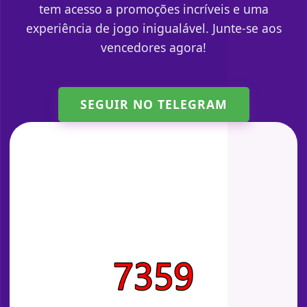
tem acesso a promoções incríveis e uma
experiência de jogo inigualável. Junte-se aos
vencedores agora!
SEGUIR NO TELEGRAM