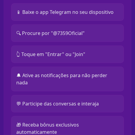
📱 Baixe o app Telegram no seu dispositivo
🔍 Procure por "@7359Oficial"
👆 Toque em "Entrar" ou "Join"
🔔 Ative as notificações para não perder
nada
💬 Participe das conversas e interaja
🎁 Receba bônus exclusivos
automaticamente