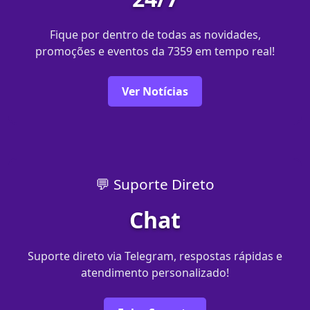
Fique por dentro de todas as novidades,
promoções e eventos da 7359 em tempo real!
Ver Notícias
💬 Suporte Direto
Chat
Suporte direto via Telegram, respostas rápidas e
atendimento personalizado!