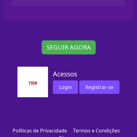
SEGUIR AGORA
Acessos
Login
Registrar-se
Políticas de Privacidade
Termos e Condições