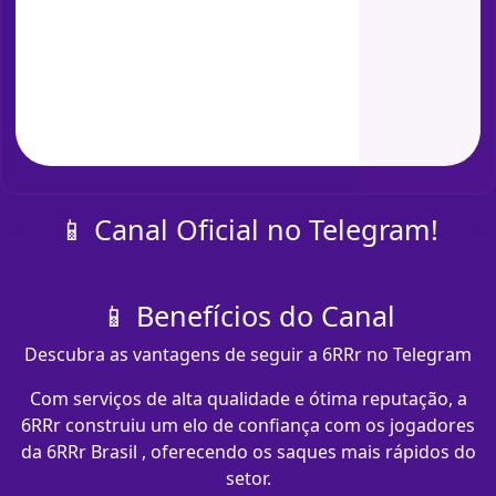
📱 Canal Oficial no Telegram!
📱 Benefícios do Canal
Descubra as vantagens de seguir a 6RRr no Telegram
Com serviços de alta qualidade e ótima reputação, a
6RRr construiu um elo de confiança com os jogadores
da 6RRr Brasil , oferecendo os saques mais rápidos do
setor.