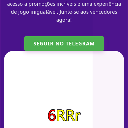
acesso a promoções incríveis e uma experiência
de jogo inigualável. Junte-se aos vencedores
agora!
SEGUIR NO TELEGRAM