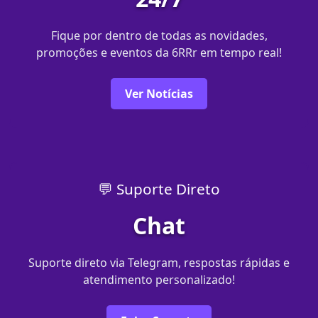
Fique por dentro de todas as novidades,
promoções e eventos da 6RRr em tempo real!
Ver Notícias
💬 Suporte Direto
Chat
Suporte direto via Telegram, respostas rápidas e
atendimento personalizado!