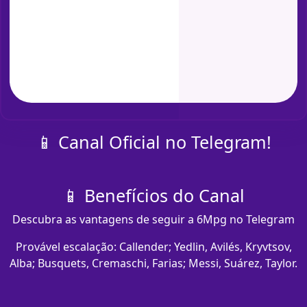
📱 Canal Oficial no Telegram!
📱 Benefícios do Canal
Descubra as vantagens de seguir a 6Mpg no Telegram
Provável escalação: Callender; Yedlin, Avilés, Kryvtsov,
Alba; Busquets, Cremaschi, Farias; Messi, Suárez, Taylor.