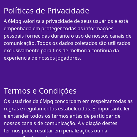
Políticas de Privacidade
A 6Mpg valoriza a privacidade de seus usuários e está
empenhada em proteger todas as informações
pessoais fornecidas durante o uso de nossos canais de
comunicação. Todos os dados coletados são utilizados
exclusivamente para fins de melhoria contínua da
experiência de nossos jogadores.
Termos e Condições
Os usuários da 6Mpg concordam em respeitar todas as
regras e regulamentos estabelecidos. É importante ler
e entender todos os termos antes de participar de
nossos canais de comunicação. A violação destes
termos pode resultar em penalizações ou na