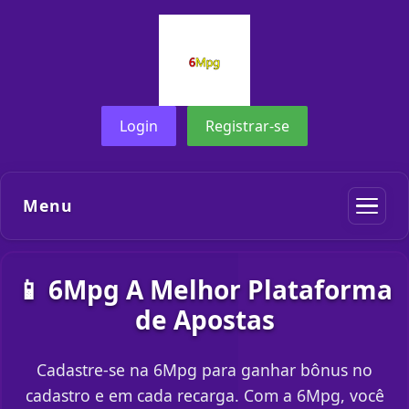
Login
Registrar-se
Menu
📱 6Mpg A Melhor Plataforma
de Apostas
Cadastre-se na 6Mpg para ganhar bônus no
cadastro e em cada recarga. Com a 6Mpg, você