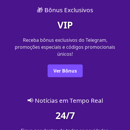
🎁 Bônus Exclusivos
VIP
Receba bônus exclusivos do Telegram,
promoções especiais e códigos promocionais
únicos!
Ver Bônus
📢 Notícias em Tempo Real
24/7