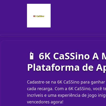
📱 6K CaSSino A 
Plataforma de A
Cadastre-se na 6K CaSSino para ganhar
cada recarga. Com a 6K CaSSino, você 
incríveis e uma experiência de jogo inig
vencedores agora!