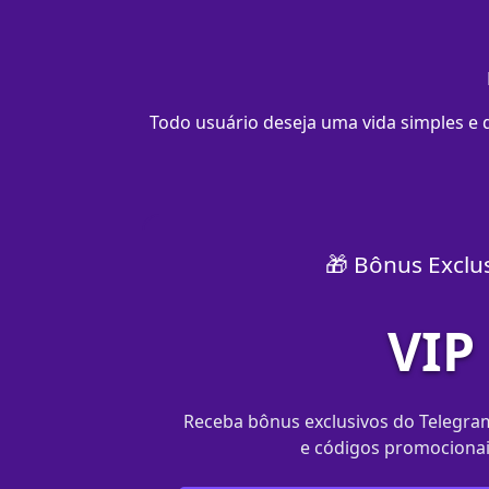
Todo usuário deseja uma vida simples e d
🎁 Bônus Exclu
VIP
Receba bônus exclusivos do Telegra
e códigos promocionai