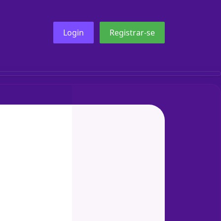
Login
Registrar-se