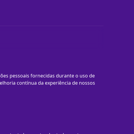
ções pessoais fornecidas durante o uso de
elhoria contínua da experiência de nossos