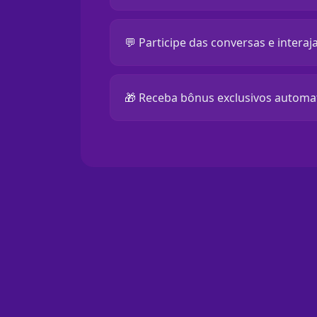
💬 Participe das conversas e interaj
🎁 Receba bônus exclusivos autom