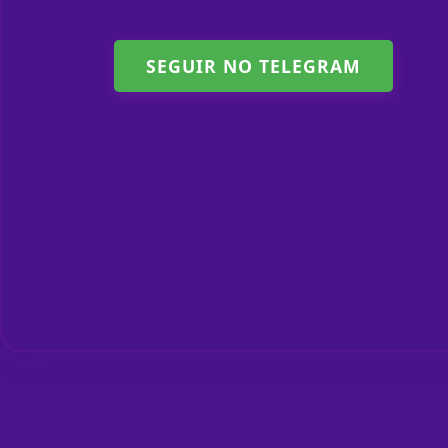
SEGUIR NO TELEGRAM