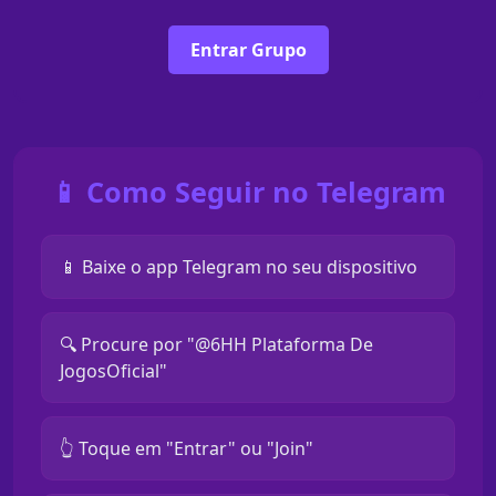
Entrar Grupo
📱 Como Seguir no Telegram
📱 Baixe o app Telegram no seu dispositivo
🔍 Procure por "@6HH Plataforma De
JogosOficial"
👆 Toque em "Entrar" ou "Join"