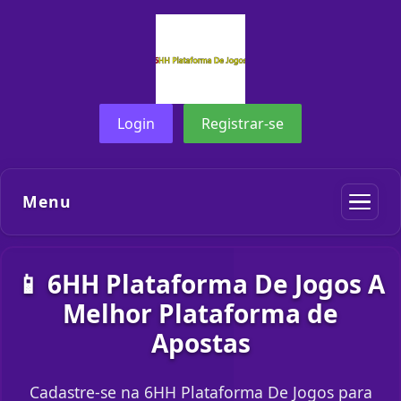
Login
Registrar-se
Menu
📱 6HH Plataforma De Jogos A
Melhor Plataforma de
Apostas
Cadastre-se na 6HH Plataforma De Jogos para