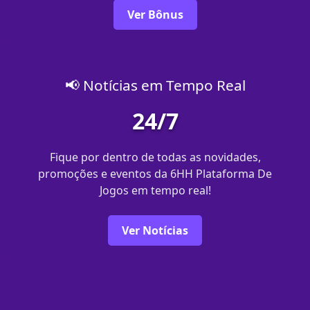
Ver Bônus
📢 Notícias em Tempo Real
24/7
Fique por dentro de todas as novidades,
promoções e eventos da 6HH Plataforma De
Jogos em tempo real!
Ver Notícias