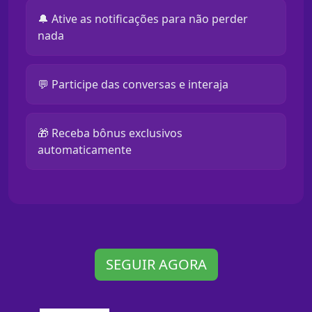
🔔 Ative as notificações para não perder
nada
💬 Participe das conversas e interaja
🎁 Receba bônus exclusivos
automaticamente
SEGUIR AGORA