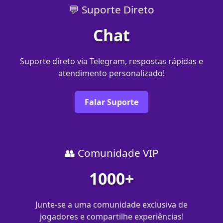
💬 Suporte Direto
Chat
Suporte direto via Telegram, respostas rápidas e
atendimento personalizado!
Falar Suporte
👥 Comunidade VIP
1000+
Junte-se a uma comunidade exclusiva de
jogadores e compartilhe experiências!