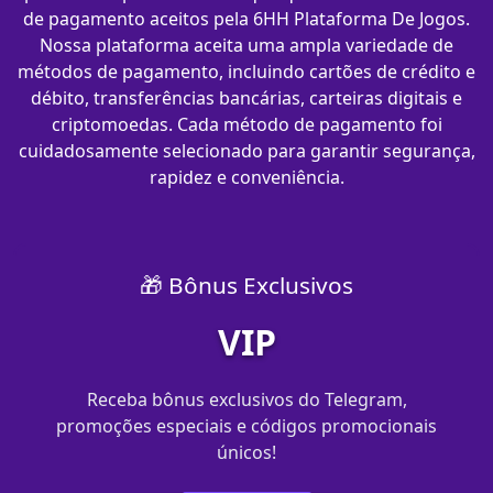
de pagamento aceitos pela 6HH Plataforma De Jogos.
Nossa plataforma aceita uma ampla variedade de
métodos de pagamento, incluindo cartões de crédito e
débito, transferências bancárias, carteiras digitais e
criptomoedas. Cada método de pagamento foi
cuidadosamente selecionado para garantir segurança,
rapidez e conveniência.
🎁 Bônus Exclusivos
VIP
Receba bônus exclusivos do Telegram,
promoções especiais e códigos promocionais
únicos!