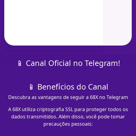
📱 Canal Oficial no Telegram!
📱 Benefícios do Canal
Descubra as vantagens de seguir a 68X no Telegram
A 68X utiliza criptografia SSL para proteger todos os
dados transmitidos. Além disso, você pode tomar
precauções pessoais: