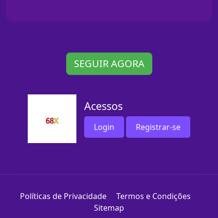
SEGUIR AGORA
Acessos
Login
Registrar-se
Políticas de Privacidade
Termos e Condições
Sitemap