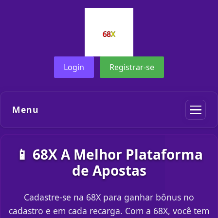
Login
Registrar-se
Menu
📱 68X A Melhor Plataforma
de Apostas
Cadastre-se na 68X para ganhar bônus no
cadastro e em cada recarga. Com a 68X, você tem