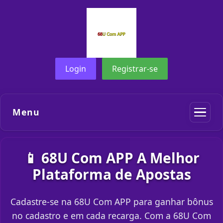
Login
Registrar-se
Menu
📱 68U Com APP A Melhor
Plataforma de Apostas
Cadastre-se na 68U Com APP para ganhar bônus
no cadastro e em cada recarga. Com a 68U Com