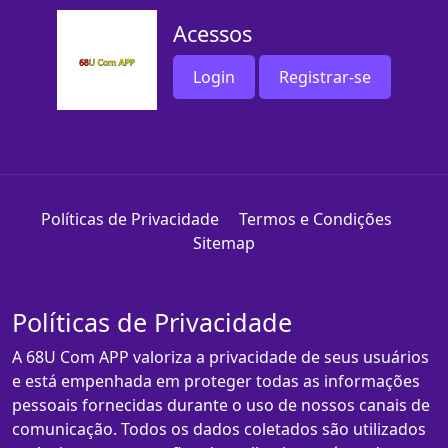
Acessos
Login
Registrar-se
Políticas de Privacidade
Termos e Condições
Sitemap
Políticas de Privacidade
A 68U Com APP valoriza a privacidade de seus usuários
e está empenhada em proteger todas as informações
pessoais fornecidas durante o uso de nossos canais de
comunicação. Todos os dados coletados são utilizados