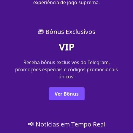
experiência de jogo suprema.
🎁 Bônus Exclusivos
VIP
Receba bônus exclusivos do Telegram,
promoções especiais e códigos promocionais
únicos!
Ver Bônus
📢 Notícias em Tempo Real