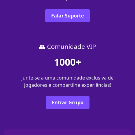
Falar Suporte
👥 Comunidade VIP
1000+
Junte-se a uma comunidade exclusiva de
jogadores e compartilhe experiências!
Entrar Grupo