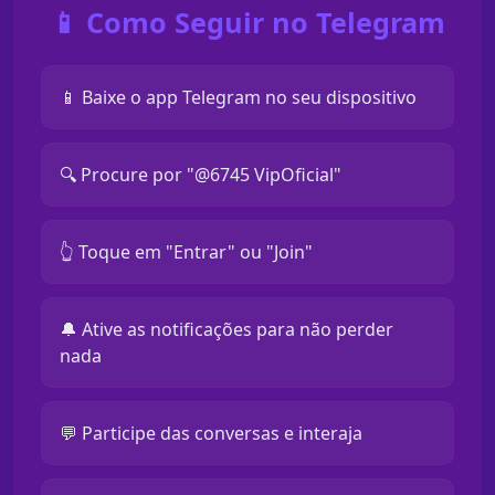
📱 Como Seguir no Telegram
📱 Baixe o app Telegram no seu dispositivo
🔍 Procure por "@6745 VipOficial"
👆 Toque em "Entrar" ou "Join"
🔔 Ative as notificações para não perder
nada
💬 Participe das conversas e interaja