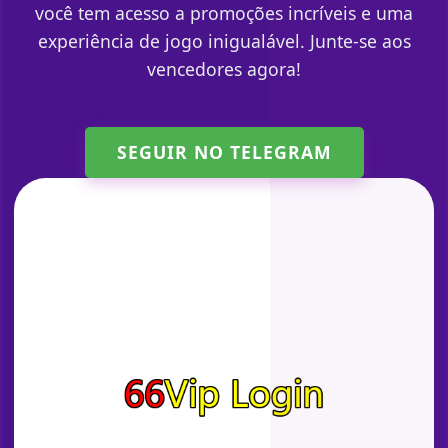
você tem acesso a promoções incríveis e uma
experiência de jogo inigualável. Junte-se aos
vencedores agora!
SEGUIR NO TELEGRAM