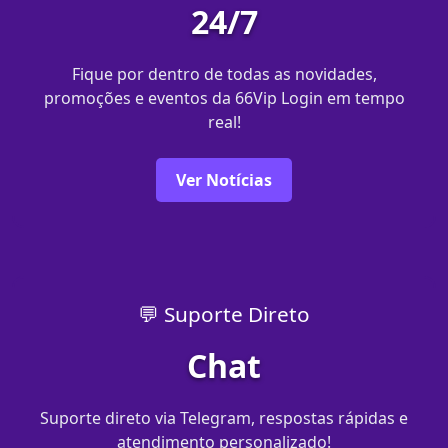
24/7
Fique por dentro de todas as novidades,
promoções e eventos da 66Vip Login em tempo
real!
Ver Notícias
💬 Suporte Direto
Chat
Suporte direto via Telegram, respostas rápidas e
atendimento personalizado!