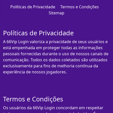
Políticas de Privacidade
Termos e Condições
Sitemap
Políticas de Privacidade
A 66Vip Login valoriza a privacidade de seus usuários e
está empenhada em proteger todas as informações
pessoais fornecidas durante o uso de nossos canais de
comunicação. Todos os dados coletados são utilizados
exclusivamente para fins de melhoria contínua da
experiência de nossos jogadores.
Termos e Condições
Os usuários da 66Vip Login concordam em respeitar