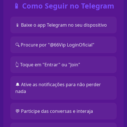
📱 Como Seguir no Telegram
📱 Baixe o app Telegram no seu dispositivo
🔍 Procure por "@66Vip LoginOficial"
👆 Toque em "Entrar" ou "Join"
🔔 Ative as notificações para não perder
nada
💬 Participe das conversas e interaja