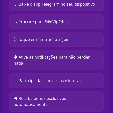
📱 Baixe o app Telegram no seu dispositivo
🔍 Procure por "@66VipOficial"
👆 Toque em "Entrar" ou "Join"
🔔 Ative as notificações para não perder
nada
💬 Participe das conversas e interaja
🎁 Receba bônus exclusivos
automaticamente