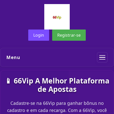
Login
Registrar-se
Menu
📱 66Vip A Melhor Plataforma
de Apostas
Cadastre-se na 66Vip para ganhar bônus no
cadastro e em cada recarga. Com a 66Vip, você