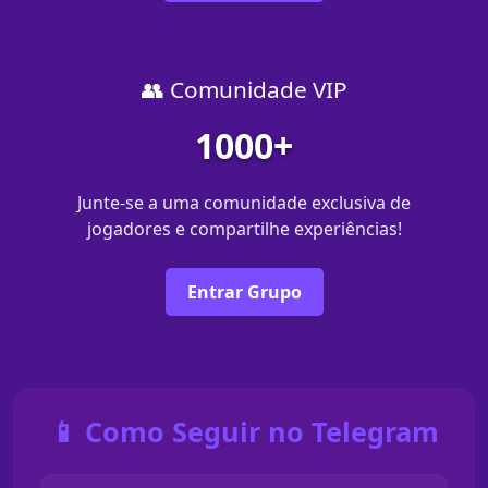
👥 Comunidade VIP
1000+
Junte-se a uma comunidade exclusiva de
jogadores e compartilhe experiências!
Entrar Grupo
📱 Como Seguir no Telegram