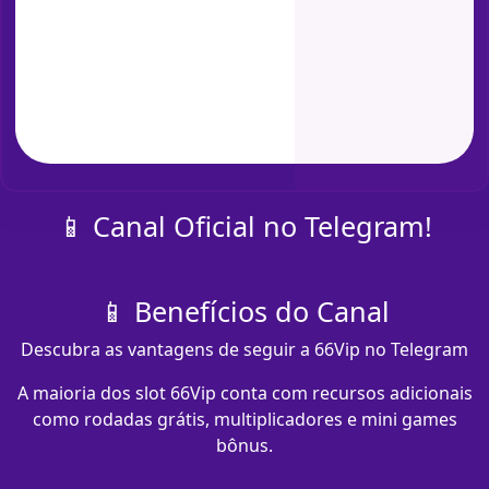
📱 Canal Oficial no Telegram!
📱 Benefícios do Canal
Descubra as vantagens de seguir a 66Vip no Telegram
A maioria dos slot 66Vip conta com recursos adicionais
como rodadas grátis, multiplicadores e mini games
bônus.