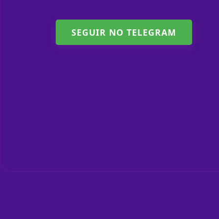
SEGUIR NO TELEGRAM