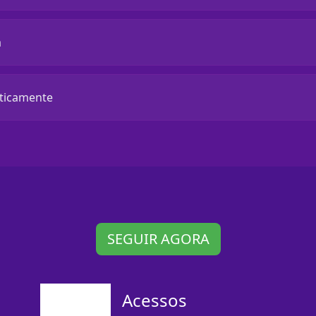
a
aticamente
SEGUIR AGORA
Acessos