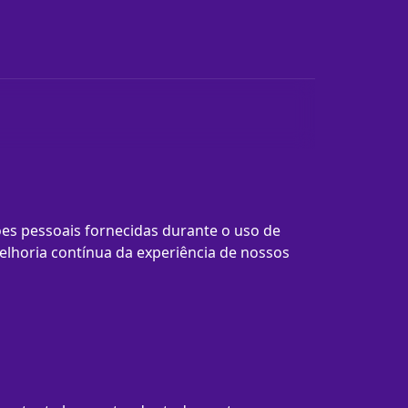
es pessoais fornecidas durante o uso de
elhoria contínua da experiência de nossos