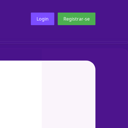
Login
Registrar-se