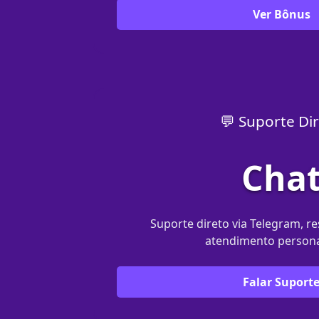
Ver Bônus
💬 Suporte Di
Cha
Suporte direto via Telegram, r
atendimento persona
Falar Suport