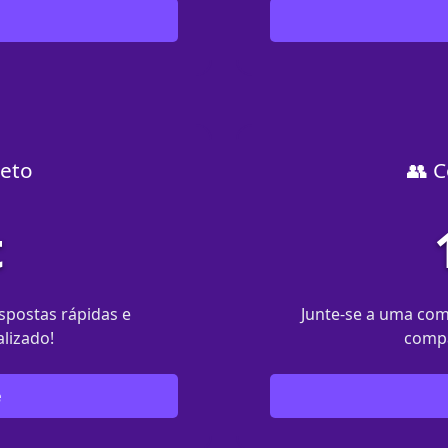
reto
👥 
t
espostas rápidas e
Junte-se a uma com
lizado!
compa
e