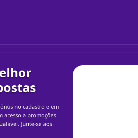
elhor
postas
bônus no cadastro e em
em acesso a promoções
ualável. Junte-se aos