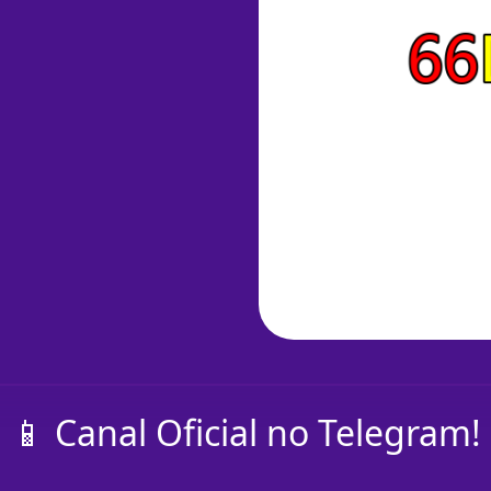
📱 Canal Oficial no Telegram!