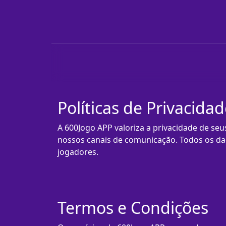
Políticas de Privacida
A 600Jogo APP valoriza a privacidade de se
nossos canais de comunicação. Todos os dad
jogadores.
Termos e Condições