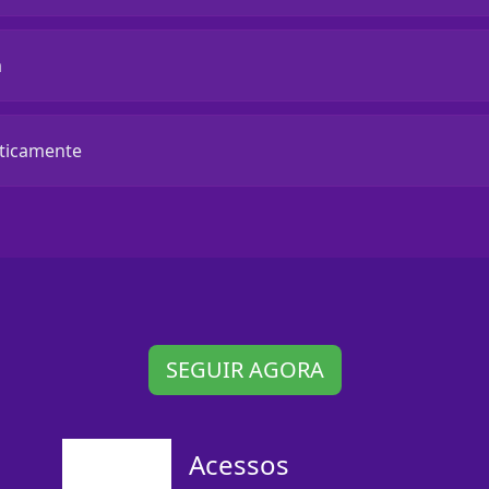
a
aticamente
SEGUIR AGORA
Acessos