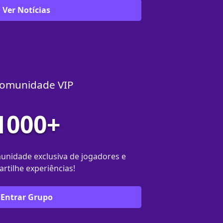
Ver Notícias
Comunidade VIP
1000+
unidade exclusiva de jogadores e
rtilhe experiências!
Entrar Grupo