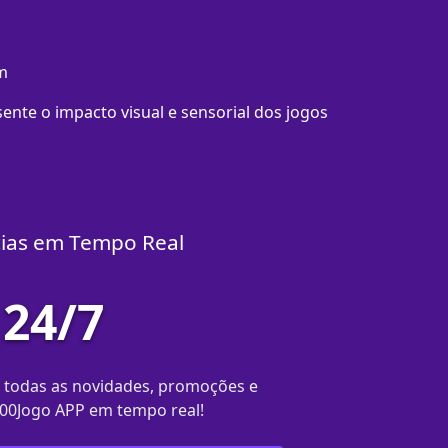
m
ente o impacto visual e sensorial dos jogos
cias em Tempo Real
24/7
e todas as novidades, promoções e
600Jogo APP em tempo real!