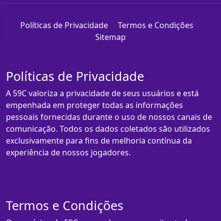
Políticas de Privacidade
Termos e Condições
Sitemap
Políticas de Privacidade
A 59C valoriza a privacidade de seus usuários e está
empenhada em proteger todas as informações
pessoais fornecidas durante o uso de nossos canais de
comunicação. Todos os dados coletados são utilizados
exclusivamente para fins de melhoria contínua da
experiência de nossos jogadores.
Termos e Condições