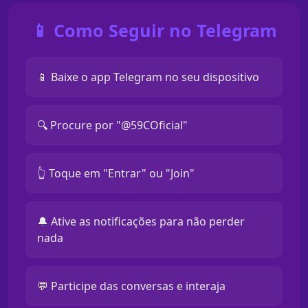
📱 Como Seguir no Telegram
📱 Baixe o app Telegram no seu dispositivo
🔍 Procure por "@59COficial"
👆 Toque em "Entrar" ou "Join"
🔔 Ative as notificações para não perder
nada
💬 Participe das conversas e interaja