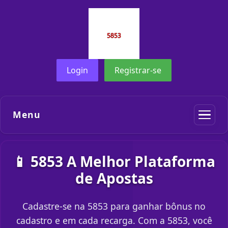
Login
Registrar-se
Menu
📱 5853 A Melhor Plataforma
de Apostas
Cadastre-se na 5853 para ganhar bônus no
cadastro e em cada recarga. Com a 5853, você