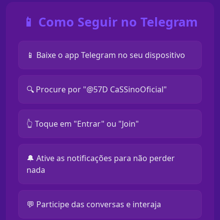
📱 Como Seguir no Telegram
📱 Baixe o app Telegram no seu dispositivo
🔍 Procure por "@57D CaSSinoOficial"
👆 Toque em "Entrar" ou "Join"
🔔 Ative as notificações para não perder
nada
💬 Participe das conversas e interaja