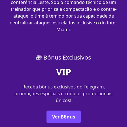
conferência Leste. Sob o comando técnico de um
treinador que prioriza a compactação e o contra-
ataque, o time é temido por sua capacidade de
neutralizar ataques estrelados inclusive o do Inter
Miami.
🎁 Bônus Exclusivos
VIP
Receba bônus exclusivos do Telegram,
promoções especiais e códigos promocionais
únicos!
Ver Bônus