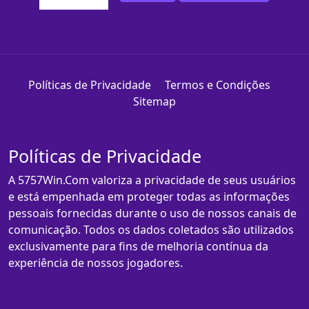
Políticas de Privacidade
Termos e Condições
Sitemap
Políticas de Privacidade
A 5757Win.Com valoriza a privacidade de seus usuários
e está empenhada em proteger todas as informações
pessoais fornecidas durante o uso de nossos canais de
comunicação. Todos os dados coletados são utilizados
exclusivamente para fins de melhoria contínua da
experiência de nossos jogadores.