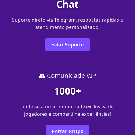
Chat
Suporte direto via Telegram, respostas rápidas e
atendimento personalizado!
Falar Suporte
👥 Comunidade VIP
1000+
Junte-se a uma comunidade exclusiva de
jogadores e compartilhe experiências!
Entrar Grupo