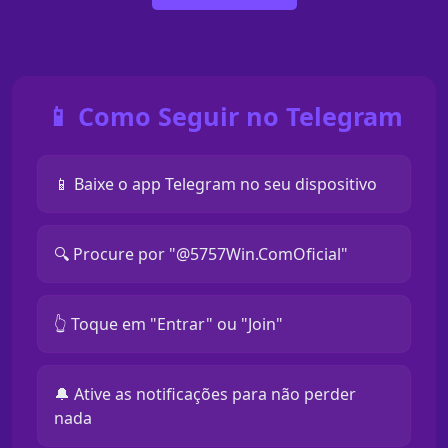
📱 Como Seguir no Telegram
📱 Baixe o app Telegram no seu dispositivo
🔍 Procure por "@5757Win.ComOficial"
👆 Toque em "Entrar" ou "Join"
🔔 Ative as notificações para não perder
nada