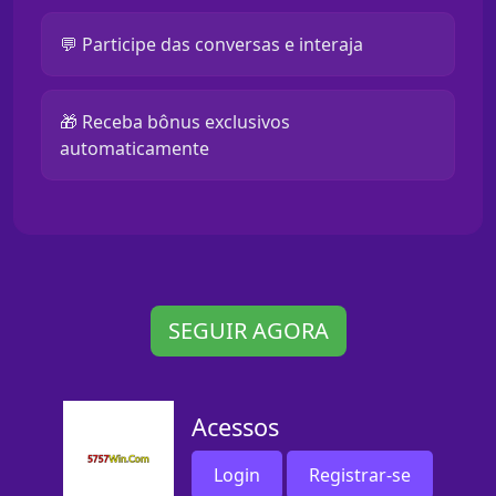
💬 Participe das conversas e interaja
🎁 Receba bônus exclusivos
automaticamente
SEGUIR AGORA
Acessos
Login
Registrar-se