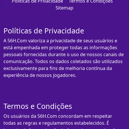
Políticas de Privacidade
Termos e Condições
Sitemap
Políticas de Privacidade
A 56H.Com valoriza a privacidade de seus usuários e
está empenhada em proteger todas as informações
pessoais fornecidas durante o uso de nossos canais de
comunicação. Todos os dados coletados são utilizados
exclusivamente para fins de melhoria contínua da
experiência de nossos jogadores.
Termos e Condições
Os usuários da 56H.Com concordam em respeitar
todas as regras e regulamentos estabelecidos. É