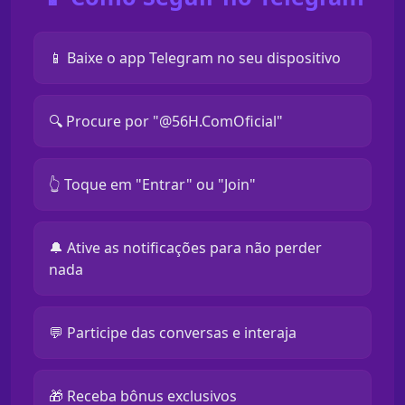
📱 Baixe o app Telegram no seu dispositivo
🔍 Procure por "@56H.ComOficial"
👆 Toque em "Entrar" ou "Join"
🔔 Ative as notificações para não perder
nada
💬 Participe das conversas e interaja
🎁 Receba bônus exclusivos