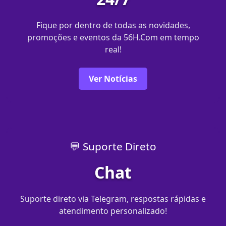
Fique por dentro de todas as novidades,
promoções e eventos da 56H.Com em tempo
real!
Ver Notícias
💬 Suporte Direto
Chat
Suporte direto via Telegram, respostas rápidas e
atendimento personalizado!