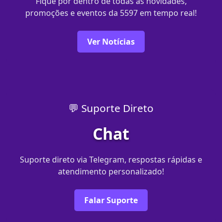
Fique por dentro de todas as novidades,
promoções e eventos da 5597 em tempo real!
Ver Notícias
💬 Suporte Direto
Chat
Suporte direto via Telegram, respostas rápidas e
atendimento personalizado!
Falar Suporte