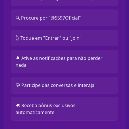
🔍 Procure por "@5597Oficial"
👆 Toque em "Entrar" ou "Join"
🔔 Ative as notificações para não perder
nada
💬 Participe das conversas e interaja
🎁 Receba bônus exclusivos
automaticamente