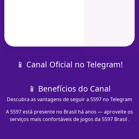
📱 Canal Oficial no Telegram!
📱 Benefícios do Canal
Descubra as vantagens de seguir a 5597 no Telegram
A 5597 está presente no Brasil há anos — aproveite os
serviços mais confortáveis de jogos da 5597 Brasil .