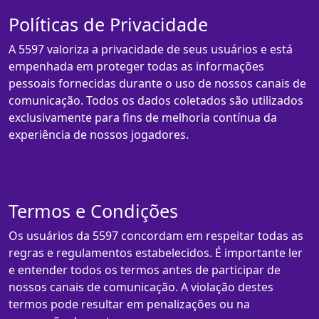
Políticas de Privacidade
A 5597 valoriza a privacidade de seus usuários e está
empenhada em proteger todas as informações
pessoais fornecidas durante o uso de nossos canais de
comunicação. Todos os dados coletados são utilizados
exclusivamente para fins de melhoria contínua da
experiência de nossos jogadores.
Termos e Condições
Os usuários da 5597 concordam em respeitar todas as
regras e regulamentos estabelecidos. É importante ler
e entender todos os termos antes de participar de
nossos canais de comunicação. A violação destes
termos pode resultar em penalizações ou na