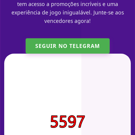
tem acesso a promoções incríveis e uma
experiência de jogo inigualável. Junte-se aos
vencedores agora!
SEGUIR NO TELEGRAM