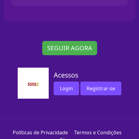
SEGUIR AGORA
Acessos
Login
Registrar-se
Políticas de Privacidade
Termos e Condições