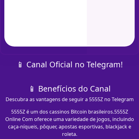
📱 Canal Oficial no Telegram!
📱 Benefícios do Canal
Descubra as vantagens de seguir a 5555Z no Telegram
5555Z é um dos cassinos Bitcoin brasileiros.5555Z
Online Com oferece uma variedade de jogos, incluindo
caça-níqueis, pôquer, apostas esportivas, blackjack e
roleta.