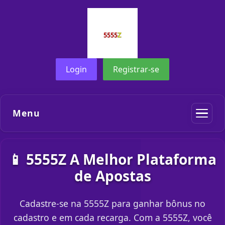
Login
Registrar-se
Menu
📱 5555Z A Melhor Plataforma
de Apostas
Cadastre-se na 5555Z para ganhar bônus no
cadastro e em cada recarga. Com a 5555Z, você