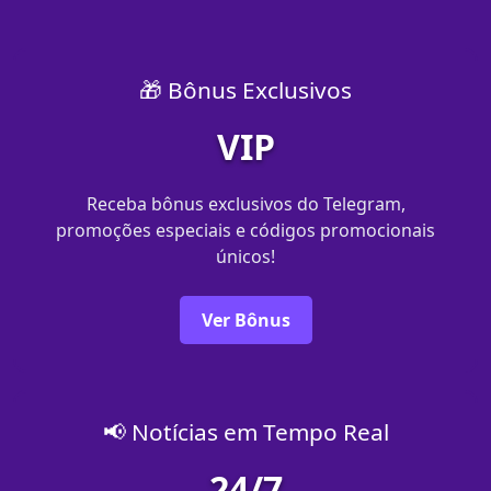
🎁 Bônus Exclusivos
VIP
Receba bônus exclusivos do Telegram,
promoções especiais e códigos promocionais
únicos!
Ver Bônus
📢 Notícias em Tempo Real
24/7