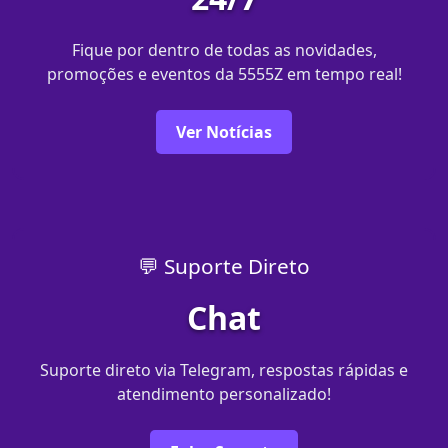
Fique por dentro de todas as novidades,
promoções e eventos da 5555Z em tempo real!
Ver Notícias
💬 Suporte Direto
Chat
Suporte direto via Telegram, respostas rápidas e
atendimento personalizado!