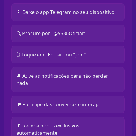
📱 Baixe o app Telegram no seu dispositivo
🔍 Procure por "@5536Oficial"
👆 Toque em "Entrar" ou "Join"
🔔 Ative as notificações para não perder
nada
💬 Participe das conversas e interaja
🎁 Receba bônus exclusivos
automaticamente