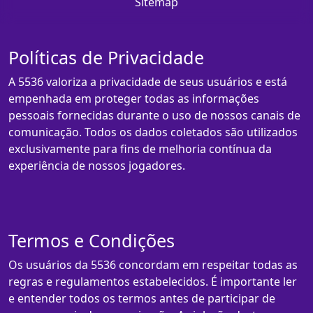
Sitemap
Políticas de Privacidade
A 5536 valoriza a privacidade de seus usuários e está
empenhada em proteger todas as informações
pessoais fornecidas durante o uso de nossos canais de
comunicação. Todos os dados coletados são utilizados
exclusivamente para fins de melhoria contínua da
experiência de nossos jogadores.
Termos e Condições
Os usuários da 5536 concordam em respeitar todas as
regras e regulamentos estabelecidos. É importante ler
e entender todos os termos antes de participar de