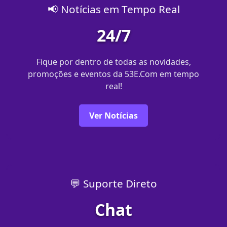
📢 Notícias em Tempo Real
24/7
Fique por dentro de todas as novidades,
promoções e eventos da 53E.Com em tempo
real!
Ver Notícias
💬 Suporte Direto
Chat