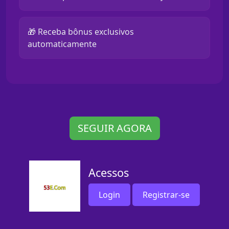
🎁 Receba bônus exclusivos
automaticamente
SEGUIR AGORA
Acessos
Login
Registrar-se