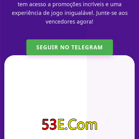
tem acesso a promoções incríveis e uma
experiência de jogo inigualável. Junte-se aos
vencedores agora!
SEGUIR NO TELEGRAM