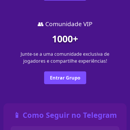
👥 Comunidade VIP
1000+
Junte-se a uma comunidade exclusiva de
jogadores e compartilhe experiências!
Entrar Grupo
📱 Como Seguir no Telegram