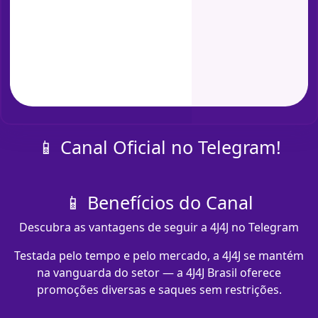
📱 Canal Oficial no Telegram!
📱 Benefícios do Canal
Descubra as vantagens de seguir a 4J4J no Telegram
Testada pelo tempo e pelo mercado, a 4J4J se mantém
na vanguarda do setor — a 4J4J Brasil oferece
promoções diversas e saques sem restrições.