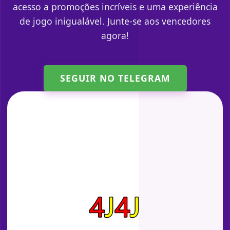
acesso a promoções incríveis e uma experiência
de jogo inigualável. Junte-se aos vencedores
agora!
SEGUIR NO TELEGRAM