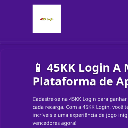
📱 45KK Login A
Plataforma de A
Cadastre-se na 45KK Login para ganhar
cada recarga. Com a 45KK Login, você 
incríveis e uma experiência de jogo inig
vencedores agora!