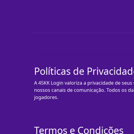
Políticas de Privacida
A 45KK Login valoriza a privacidade de seu
nossos canais de comunicação. Todos os dad
jogadores.
Termos e Condições