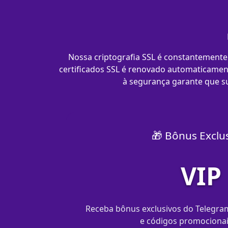
Nossa criptografia SSL é constantemente 
certificados SSL é renovado automaticamen
à segurança garante que s
🎁 Bônus Exclu
VIP
Receba bônus exclusivos do Telegra
e códigos promocionai