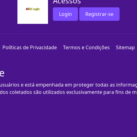
Acessos
Login
Registrar-se
Políticas de Privacidade
Termos e Condições
Sitemap
de
s usuários e está empenhada em proteger todas as informa
os coletados são utilizados exclusivamente para fins de m