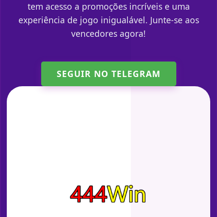
tem acesso a promoções incríveis e uma
experiência de jogo inigualável. Junte-se aos
vencedores agora!
SEGUIR NO TELEGRAM