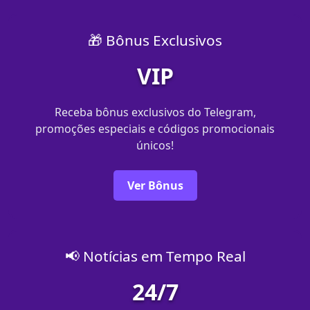
🎁 Bônus Exclusivos
VIP
Receba bônus exclusivos do Telegram,
promoções especiais e códigos promocionais
únicos!
Ver Bônus
📢 Notícias em Tempo Real
24/7