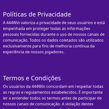
Políticas de Privacidade
A 444Win valoriza a privacidade de seus usuários e está
empenhada em proteger todas as informações
pessoais fornecidas durante o uso de nossos canais de
comunicação. Todos os dados coletados são utilizados
exclusivamente para fins de melhoria contínua da
experiência de nossos jogadores.
Termos e Condições
Os usuários da 444Win concordam em respeitar todas
as regras e regulamentos estabelecidos. É importante
ler e entender todos os termos antes de participar de
nossos canais de comunicação. A violação destes