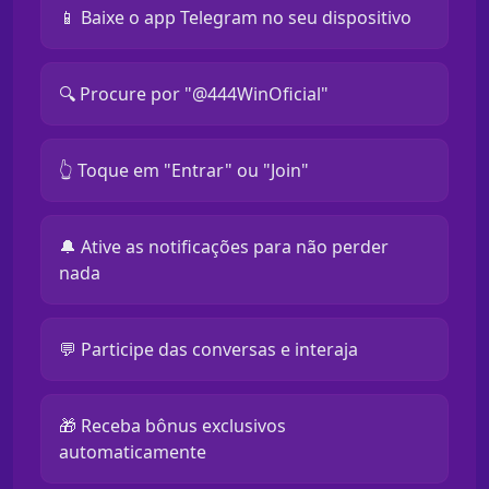
📱 Baixe o app Telegram no seu dispositivo
🔍 Procure por "@444WinOficial"
👆 Toque em "Entrar" ou "Join"
🔔 Ative as notificações para não perder
nada
💬 Participe das conversas e interaja
🎁 Receba bônus exclusivos
automaticamente