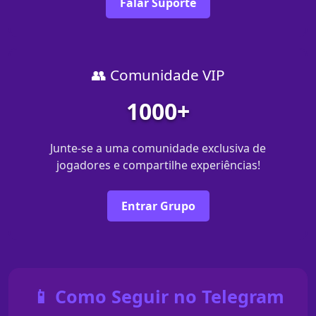
Falar Suporte
👥 Comunidade VIP
1000+
Junte-se a uma comunidade exclusiva de
jogadores e compartilhe experiências!
Entrar Grupo
📱 Como Seguir no Telegram