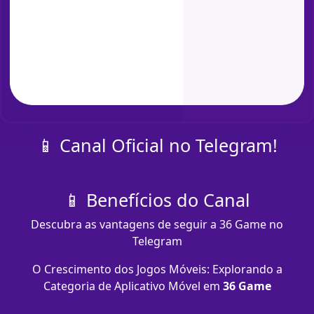
📱 Canal Oficial no Telegram!
📱 Benefícios do Canal
Descubra as vantagens de seguir a 36 Game no
Telegram
O Crescimento dos Jogos Móveis: Explorando a
Categoria de Aplicativo Móvel em
36 Game