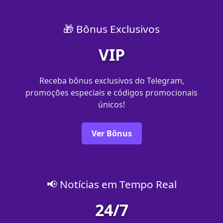
🎁 Bônus Exclusivos
VIP
Receba bônus exclusivos do Telegram,
promoções especiais e códigos promocionais
únicos!
Ver Bônus
📢 Notícias em Tempo Real
24/7