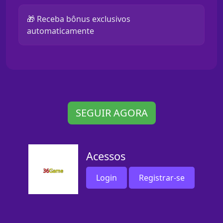
🎁 Receba bônus exclusivos
automaticamente
SEGUIR AGORA
Acessos
Login
Registrar-se