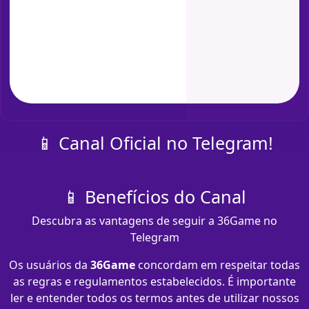
📱 Canal Oficial no Telegram!
📱 Benefícios do Canal
Descubra as vantagens de seguir a 36Game no
Telegram
Os usuários da
36Game
concordam em respeitar todas
as regras e regulamentos estabelecidos. É importante
ler e entender todos os termos antes de utilizar nossos