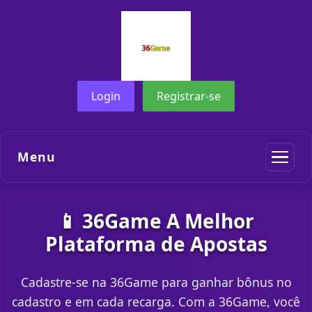
Login
Registrar-se
Menu
📱 36Game A Melhor
Plataforma de Apostas
Cadastre-se na 36Game para ganhar bônus no
cadastro e em cada recarga. Com a 36Game, você