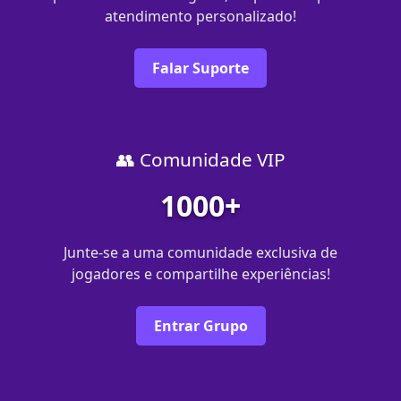
atendimento personalizado!
Falar Suporte
👥 Comunidade VIP
1000+
Junte-se a uma comunidade exclusiva de
jogadores e compartilhe experiências!
Entrar Grupo