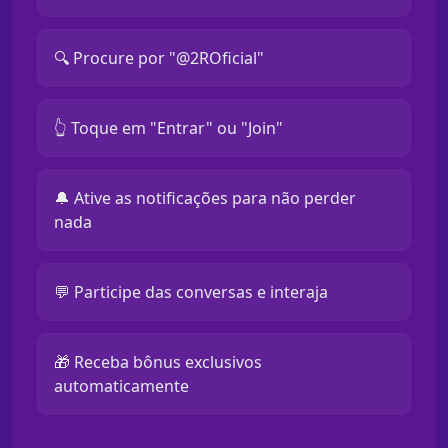
🔍 Procure por "@2ROficial"
👆 Toque em "Entrar" ou "Join"
🔔 Ative as notificações para não perder
nada
💬 Participe das conversas e interaja
🎁 Receba bônus exclusivos
automaticamente