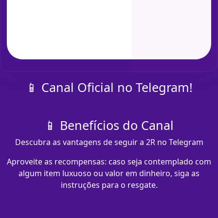
📱 Canal Oficial no Telegram!
📱 Benefícios do Canal
Descubra as vantagens de seguir a 2R no Telegram
Aproveite as recompensas: caso seja contemplado com
algum item luxuoso ou valor em dinheiro, siga as
instruções para o resgate.