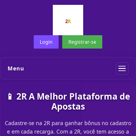
Login
Registrar-se
Menu
📱 2R A Melhor Plataforma de
Apostas
Cadastre-se na 2R para ganhar bônus no cadastro
e em cada recarga. Com a 2R, você tem acesso a