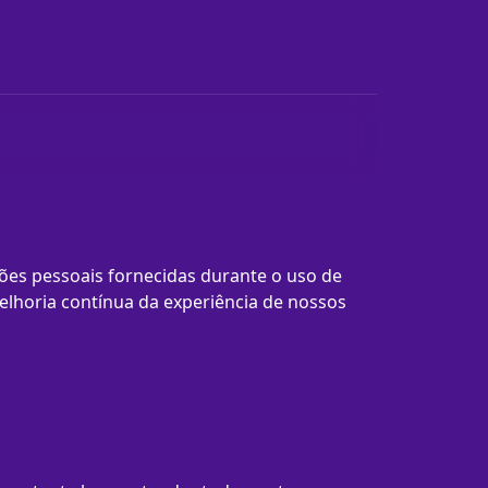
ões pessoais fornecidas durante o uso de
elhoria contínua da experiência de nossos