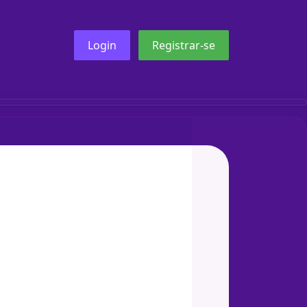
Login
Registrar-se