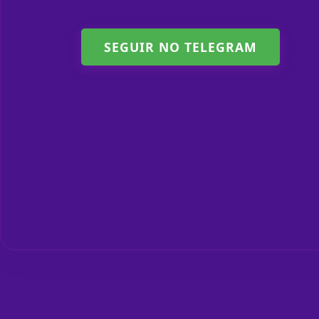
SEGUIR NO TELEGRAM