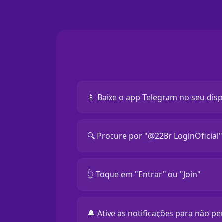
📱 Baixe o app Telegram no seu disp
🔍 Procure por "@22Br LoginOficial"
👆 Toque em "Entrar" ou "Join"
🔔 Ative as notificações para não p