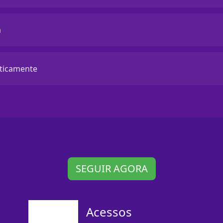
a
aticamente
SEGUIR AGORA
Acessos