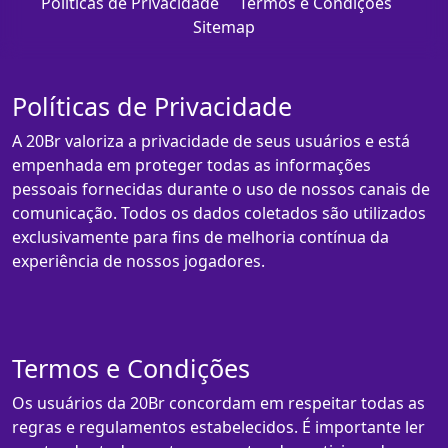
Políticas de Privacidade
Termos e Condições
Sitemap
Políticas de Privacidade
A 20Br valoriza a privacidade de seus usuários e está
empenhada em proteger todas as informações
pessoais fornecidas durante o uso de nossos canais de
comunicação. Todos os dados coletados são utilizados
exclusivamente para fins de melhoria contínua da
experiência de nossos jogadores.
Termos e Condições
Os usuários da 20Br concordam em respeitar todas as
regras e regulamentos estabelecidos. É importante ler