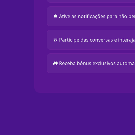
🔔 Ative as notificações para não p
💬 Participe das conversas e interaj
🎁 Receba bônus exclusivos autom