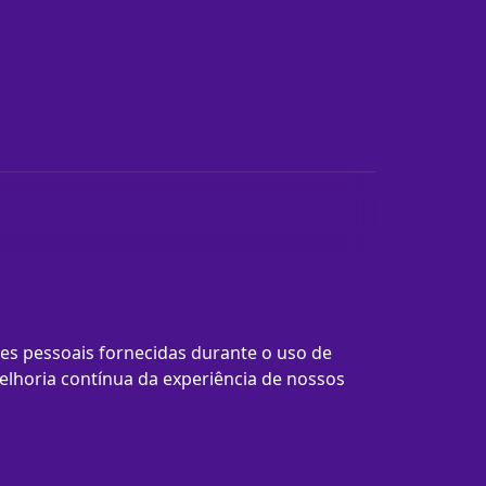
es pessoais fornecidas durante o uso de
elhoria contínua da experiência de nossos