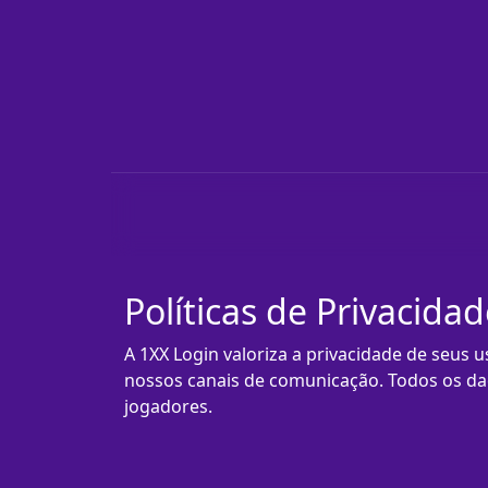
Políticas de Privacida
A 1XX Login valoriza a privacidade de seus
nossos canais de comunicação. Todos os dad
jogadores.