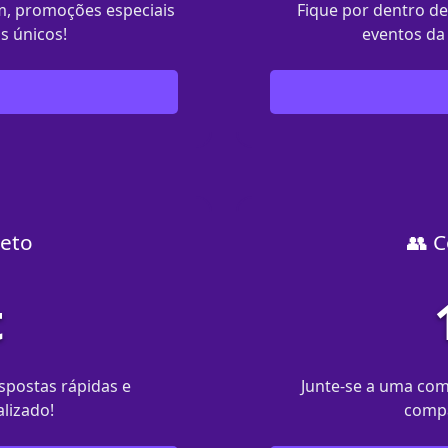
m, promoções especiais
Fique por dentro d
s únicos!
eventos da
reto
👥 
t
espostas rápidas e
Junte-se a uma com
lizado!
compa