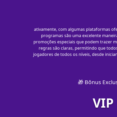
ativamente, com algumas plataformas ofe
programas são uma excelente maneira d
promoções especiais que podem trazer m
regras são claras, permitindo que todo
jogadores de todos os níveis, desde inicia
🎁 Bônus Exclu
VIP