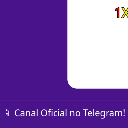
📱 Canal Oficial no Telegram!