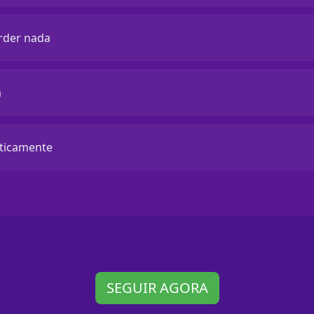
erder nada
a
aticamente
SEGUIR AGORA