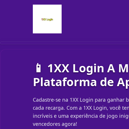
📱 1XX Login A 
Plataforma de A
Cadastre-se na 1XX Login para ganhar 
cada recarga. Com a 1XX Login, você t
incríveis e uma experiência de jogo inig
vencedores agora!