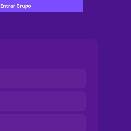
Entrar Grupo