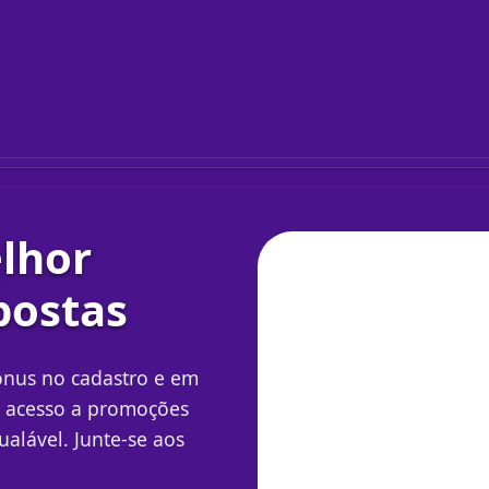
lhor
postas
ônus no cadastro e em
m acesso a promoções
ualável. Junte-se aos