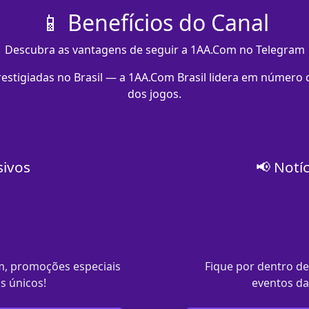
📱 Benefícios do Canal
Descubra as vantagens de seguir a 1AA.Com no Telegram
stigiadas no Brasil — a 1AA.Com Brasil lidera em número d
dos jogos.
sivos
📢 Notí
m, promoções especiais
Fique por dentro d
s únicos!
eventos da