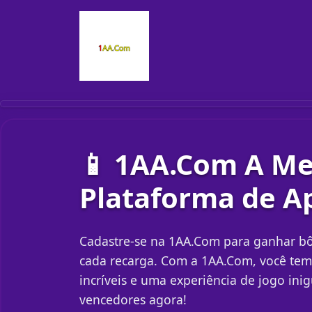
📱 1AA.Com A Me
Plataforma de A
Cadastre-se na 1AA.Com para ganhar b
cada recarga. Com a 1AA.Com, você te
incríveis e uma experiência de jogo inig
vencedores agora!