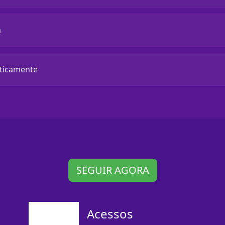
a
aticamente
SEGUIR AGORA
Acessos