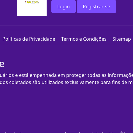
Login
Registrar-se
Políticas de Privacidade
Termos e Condições
Sitemap
de
usuários e está empenhada em proteger todas as informaçõe
os coletados são utilizados exclusivamente para fins de m