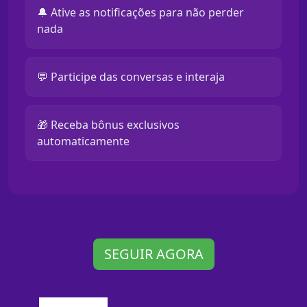
🔔 Ative as notificações para não perder
nada
💬 Participe das conversas e interaja
🎁 Receba bônus exclusivos
automaticamente
SEGUIR AGORA