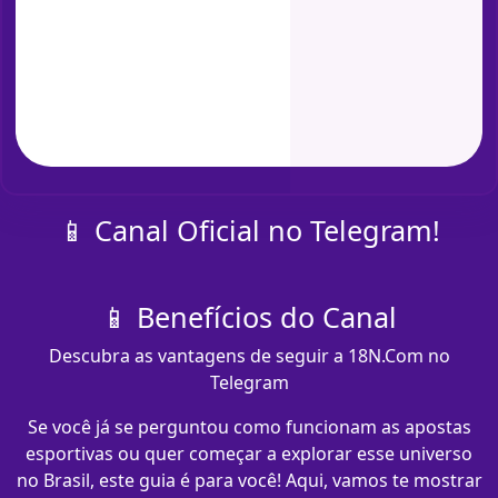
📱 Canal Oficial no Telegram!
📱 Benefícios do Canal
Descubra as vantagens de seguir a 18N.Com no
Telegram
Se você já se perguntou como funcionam as apostas
esportivas ou quer começar a explorar esse universo
no Brasil, este guia é para você! Aqui, vamos te mostrar