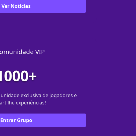
Ver Notícias
Comunidade VIP
1000+
unidade exclusiva de jogadores e
rtilhe experiências!
Entrar Grupo