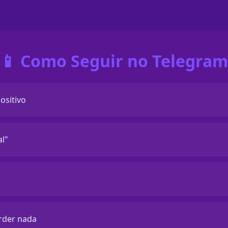
📱 Como Seguir no Telegram
ositivo
l"
erder nada