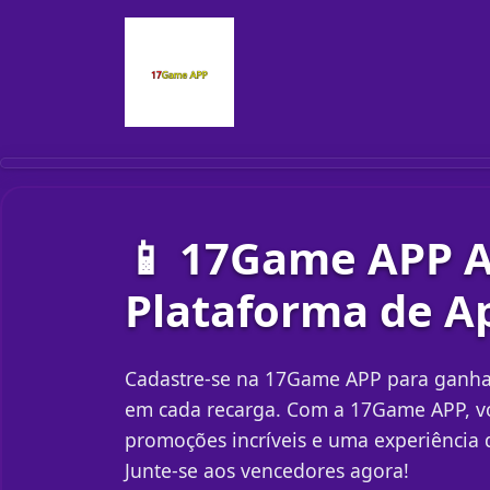
📱 17Game APP 
Plataforma de A
Cadastre-se na 17Game APP para ganha
em cada recarga. Com a 17Game APP, v
promoções incríveis e uma experiência d
Junte-se aos vencedores agora!