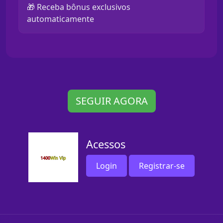
🎁 Receba bônus exclusivos
automaticamente
SEGUIR AGORA
Acessos
Login
Registrar-se