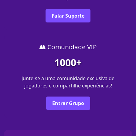
Falar Suporte
👥 Comunidade VIP
1000+
Junte-se a uma comunidade exclusiva de
jogadores e compartilhe experiências!
Entrar Grupo