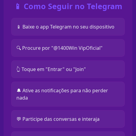
📱 Como Seguir no Telegram
📱 Baixe o app Telegram no seu dispositivo
🔍 Procure por "@1400Win VipOficial"
👆 Toque em "Entrar" ou "Join"
🔔 Ative as notificações para não perder
nada
💬 Participe das conversas e interaja