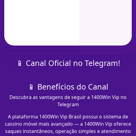
📱 Canal Oficial no Telegram!
📱 Benefícios do Canal
Descubra as vantagens de seguir a 1400Win Vip no
Telegram
A plataforma 1400Win Vip Brasil possui o sistema de
cassino móvel mais avançado — a 1400Win Vip oferece
saques instantâneos, operação simples e atendimento