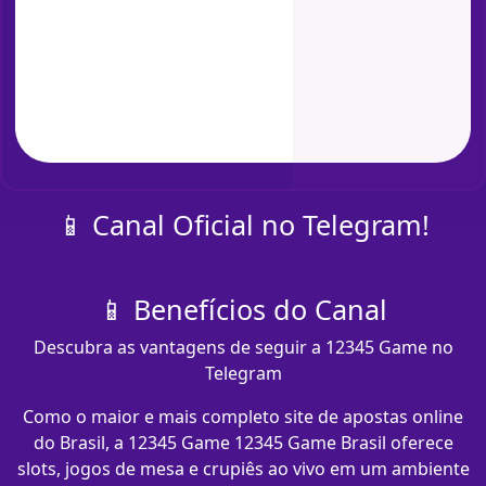
📱 Canal Oficial no Telegram!
📱 Benefícios do Canal
Descubra as vantagens de seguir a 12345 Game no
Telegram
Como o maior e mais completo site de apostas online
do Brasil, a 12345 Game 12345 Game Brasil oferece
slots, jogos de mesa e crupiês ao vivo em um ambiente