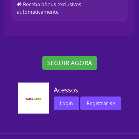
🎁 Receba bônus exclusivos
automaticamente
SEGUIR AGORA
Acessos
Login
Registrar-se