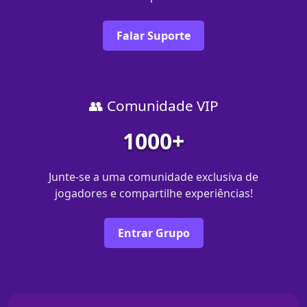
Falar Suporte
👥 Comunidade VIP
1000+
Junte-se a uma comunidade exclusiva de
jogadores e compartilhe experiências!
Entrar Grupo