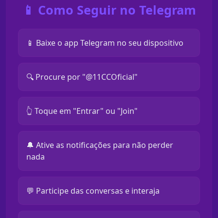
📱 Como Seguir no Telegram
📱 Baixe o app Telegram no seu dispositivo
🔍 Procure por "@11CCOficial"
👆 Toque em "Entrar" ou "Join"
🔔 Ative as notificações para não perder
nada
💬 Participe das conversas e interaja