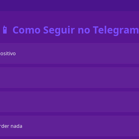
📱 Como Seguir no Telegram
ositivo
erder nada