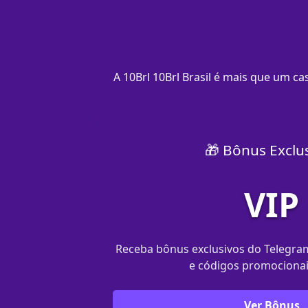
A 10Brl 10Brl Brasil é mais que um 
🎁 Bônus Exclu
VIP
Receba bônus exclusivos do Telegra
e códigos promocionai
Ver Bônus