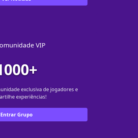
Comunidade VIP
1000+
unidade exclusiva de jogadores e
rtilhe experiências!
Entrar Grupo