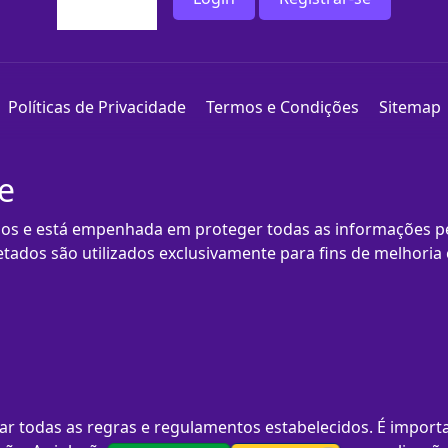
Políticas de Privacidade
Termos e Condições
Sitemap
de
ários e está empenhada em proteger todas as informações p
tados são utilizados exclusivamente para fins de melhoria
r todas as regras e regulamentos estabelecidos. É importa