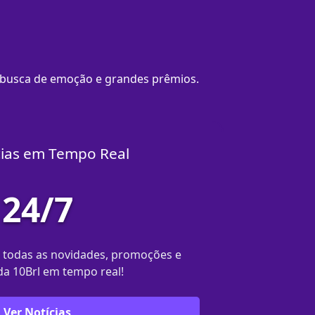
m busca de emoção e grandes prêmios.
cias em Tempo Real
24/7
e todas as novidades, promoções e
da 10Brl em tempo real!
Ver Notícias