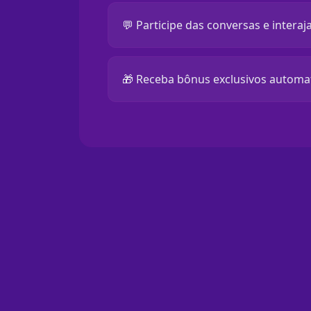
💬 Participe das conversas e interaj
🎁 Receba bônus exclusivos autom