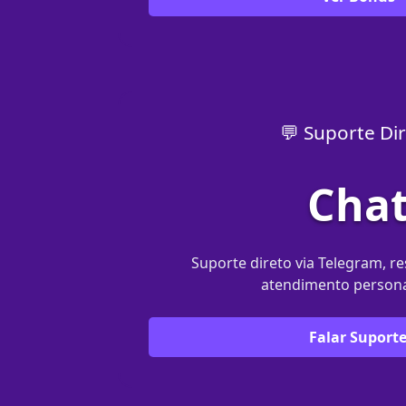
💬 Suporte Di
Cha
Suporte direto via Telegram, r
atendimento persona
Falar Suport