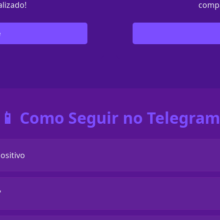
lizado!
compa
e
📱 Como Seguir no Telegram
ositivo
"