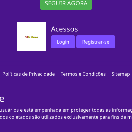
SEGUIR AGORA
Acessos
Login
Registrar-se
Políticas de Privacidade
Termos e Condições
Sitemap
de
s usuários e está empenhada em proteger todas as informaç
os coletados são utilizados exclusivamente para fins de m