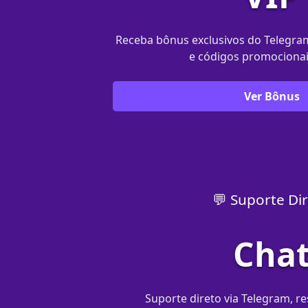
Receba bônus exclusivos do Telegra
e códigos promocionai
Ver Bônus
💬 Suporte Di
Cha
Suporte direto via Telegram, r