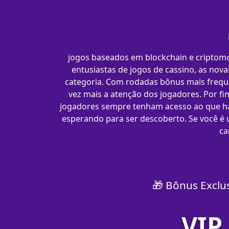
jogos baseados em blockchain e criptom
entusiastas de jogos de cassino, as no
categoria. Com rodadas bônus mais freque
vez mais a atenção dos jogadores. Por fi
jogadores sempre tenham acesso ao que há
esperando para ser descoberto. Se você é u
ca
🎁 Bônus Exclu
VIP