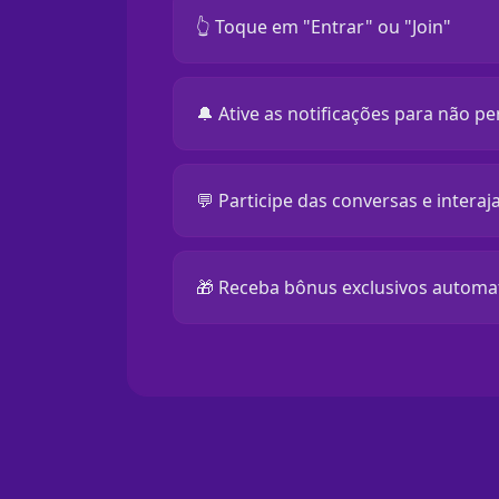
👆 Toque em "Entrar" ou "Join"
🔔 Ative as notificações para não p
💬 Participe das conversas e interaj
🎁 Receba bônus exclusivos autom