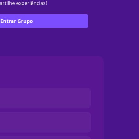
rtilhe experiências!
Entrar Grupo