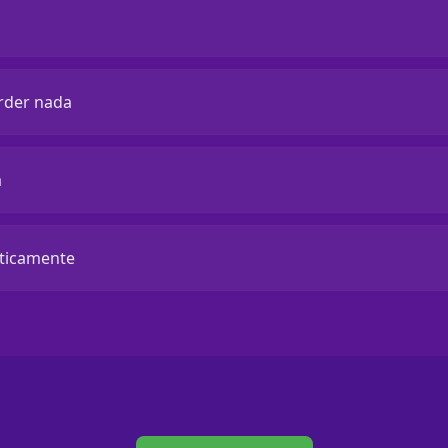
erder nada
a
aticamente