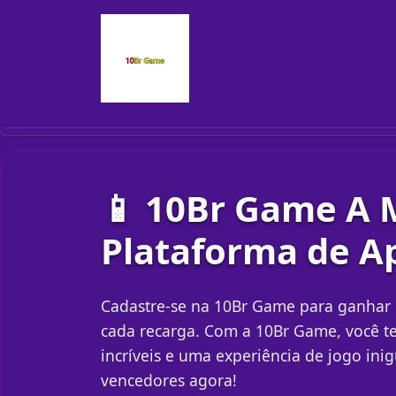
📱 10Br Game A 
Plataforma de A
Cadastre-se na 10Br Game para ganhar
cada recarga. Com a 10Br Game, você 
incríveis e uma experiência de jogo inig
vencedores agora!