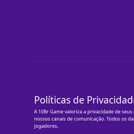
Políticas de Privacida
A 10Br Game valoriza a privacidade de seu
nossos canais de comunicação. Todos os dad
jogadores.