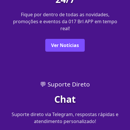
Fique por dentro de todas as novidades,
promoções e eventos da 017 Brl APP em tempo
real!
Ver Notícias
💬 Suporte Direto
Chat
Suporte direto via Telegram, respostas rápidas e
atendimento personalizado!