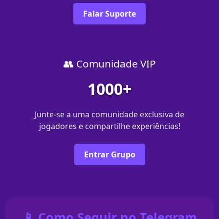
Falar Suporte
👥 Comunidade VIP
1000+
Junte-se a uma comunidade exclusiva de
jogadores e compartilhe experiências!
Entrar Grupo
📱 Como Seguir no Telegram