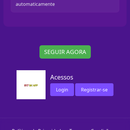
automaticamente
SEGUIR AGORA
Acessos
Login
Registrar-se