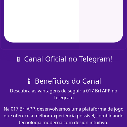
📱 Canal Oficial no Telegram!
📱 Benefícios do Canal
Descubra as vantagens de seguir a 017 Brl APP no
Telegram
Na 017 Brl APP, desenvolvemos uma plataforma de jogo
que oferece a melhor experiência possível, combinando
tecnologia moderna com design intuitivo.