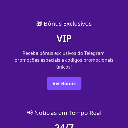
🎁 Bônus Exclusivos
VIP
Receba bônus exclusivos do Telegram,
promoções especiais e códigos promocionais
únicos!
Ver Bônus
📢 Notícias em Tempo Real
24/7