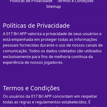
Políticas de Privacidade
Termos e Condições
Sitemap
Políticas de Privacidade
A 017 Brl APP valoriza a privacidade de seus usuários e
está empenhada em proteger todas as informações
pessoais fornecidas durante o uso de nossos canais de
comunicação. Todos os dados coletados são utilizados
exclusivamente para fins de melhoria contínua da
experiência de nossos jogadores.
Termos e Condições
Os usuários da 017 Brl APP concordam em respeitar
todas as regras e regulamentos estabelecidos. É